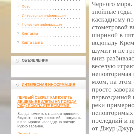
Черного моря.
Фото
знойные годы. 
Интересная информация
каскадному по
Полезная информация
стометровой в
шириной в пят
Контакты
водопаду Крема
Карта сайта
шумит и не гро
вниз разбивая
ОБЪЯВЛЕНИЯ
веселую играю
неповторимая
мхом, на этом
ИНТЕРЕСНАЯ ИНФОРМАЦИЯ
просто завора
первозданной 
ПЕРВЫЙ СЕКРЕТ, КАК КУПИТЬ
ДЕШЕВЫЕ БИЛЕТЫ НА ПОЕЗДА
реки примерно
РЖД: ПОКУПАЙТЕ ВОВРЕМЯ!
неповторимых 
Всегда помните о главном принципе
бюджетных путешествий — покупать
последний и п
и планировать поездку на поезде
нужно заранее.
от Джур-Джур 