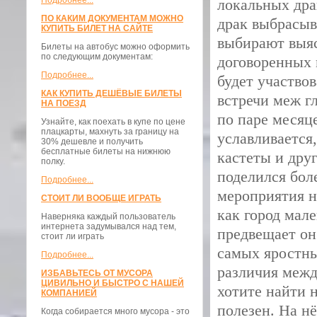
Подробнее...
локальных дра
ПО КАКИМ ДОКУМЕНТАМ МОЖНО
драк выбрасыв
КУПИТЬ БИЛЕТ НА САЙТЕ
выбирают выяс
Билеты на автобус можно оформить
по следующим документам:
договоренных 
Подробнее...
будет участвов
КАК КУПИТЬ ДЕШЁВЫЕ БИЛЕТЫ
встречи меж г
НА ПОЕЗД
по паре месяц
Узнайте, как поехать в купе по цене
плацкарты, махнуть за границу на
уславливается,
30% дешевле и получить
бесплатные билеты на нижнюю
кастеты и дру
полку.
поделился бол
Подробнее...
мероприятия н
СТОИТ ЛИ ВООБЩЕ ИГРАТЬ
как город мал
Наверняка каждый пользователь
интернета задумывался над тем,
предвещает он
стоит ли играть
самых яростны
Подробнее...
различия межд
ИЗБАВЬТЕСЬ ОТ МУСОРА
ЦИВИЛЬНО И БЫСТРО С НАШЕЙ
хотите найти 
КОМПАНИЕЙ
полезен. На н
Когда собирается много мусора - это