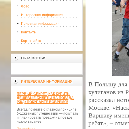
Фото
Интересная информация
Полезная информация
Контакты
Карта сайта
ОБЪЯВЛЕНИЯ
ИНТЕРЕСНАЯ ИНФОРМАЦИЯ
В Польшу для 
хулиганов из Р
ПЕРВЫЙ СЕКРЕТ, КАК КУПИТЬ
ДЕШЕВЫЕ БИЛЕТЫ НА ПОЕЗДА
рассказал ист
РЖД: ПОКУПАЙТЕ ВОВРЕМЯ!
Москве. «Наск
Всегда помните о главном принципе
бюджетных путешествий — покупать
Варшаву именн
и планировать поездку на поезде
нужно заранее.
ребят», – отме