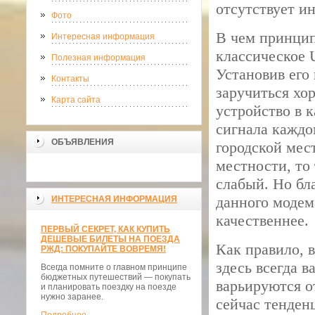
отсутствует ин
Фото
В чем принцип
Интересная информация
классическое U
Полезная информация
Установив его
Контакты
заручиться хо
Карта сайта
устройство в 
сигнала каждо
ОБЪЯВЛЕНИЯ
городской мест
местности, то 
слабый. Но бл
данного модема
ИНТЕРЕСНАЯ ИНФОРМАЦИЯ
качественнее.
ПЕРВЫЙ СЕКРЕТ, КАК КУПИТЬ
ДЕШЕВЫЕ БИЛЕТЫ НА ПОЕЗДА
Как правило, в
РЖД: ПОКУПАЙТЕ ВОВРЕМЯ!
здесь всегда 
Всегда помните о главном принципе
бюджетных путешествий — покупать
варьируются о
и планировать поездку на поезде
нужно заранее.
сейчас тенден