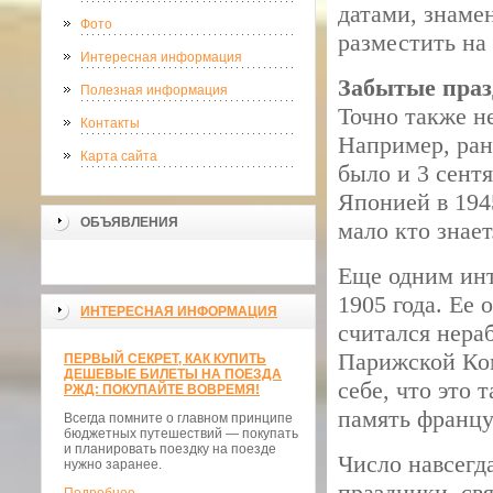
датами, знаме
Фото
разместить на
Интересная информация
Забытые пра
Полезная информация
Точно также н
Контакты
Например, ран
Карта сайта
было и 3 сентя
Японией в 1945
ОБЪЯВЛЕНИЯ
мало кто знает
Еще одним ин
1905 года. Ее 
ИНТЕРЕСНАЯ ИНФОРМАЦИЯ
считался нера
Парижской Ком
ПЕРВЫЙ СЕКРЕТ, КАК КУПИТЬ
ДЕШЕВЫЕ БИЛЕТЫ НА ПОЕЗДА
себе, что это 
РЖД: ПОКУПАЙТЕ ВОВРЕМЯ!
память францу
Всегда помните о главном принципе
бюджетных путешествий — покупать
и планировать поездку на поезде
Число навсегд
нужно заранее.
праздники, св