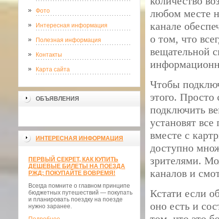
количество во
Фото
любом месте н
канале обеспе
Интересная информация
о том, что вс
Полезная информация
вещательной с
Контакты
информационн
Карта сайта
Чтобы подклю
этого. Просто
ОБЪЯВЛЕНИЯ
подключить ве
установят все
вместе с карт
ИНТЕРЕСНАЯ ИНФОРМАЦИЯ
доступно множ
зрителями. Мо
ПЕРВЫЙ СЕКРЕТ, КАК КУПИТЬ
ДЕШЕВЫЕ БИЛЕТЫ НА ПОЕЗДА
каналов и смот
РЖД: ПОКУПАЙТЕ ВОВРЕМЯ!
Всегда помните о главном принципе
Кстати если о
бюджетных путешествий — покупать
и планировать поездку на поезде
оно есть и сос
нужно заранее.
том, что это 