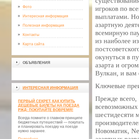
существования
Фото
игроков по вс
выплатами. Но
Интересная информация
азартную деят
Полезная информация
всемирную пау
Контакты
из наиболее и
Карта сайта
постсоветского
окунуться в п
ОБЪЯВЛЕНИЯ
азарта и огром
Вулкан, и вам 
Ключевые пре
ИНТЕРЕСНАЯ ИНФОРМАЦИЯ
Прежде всего,
ПЕРВЫЙ СЕКРЕТ, КАК КУПИТЬ
всевозможных 
ДЕШЕВЫЕ БИЛЕТЫ НА ПОЕЗДА
РЖД: ПОКУПАЙТЕ ВОВРЕМЯ!
шестидесяти м
Всегда помните о главном принципе
производителе
бюджетных путешествий — покупать
и планировать поездку на поезде
Новоматик, Ne
нужно заранее.
азартных разв