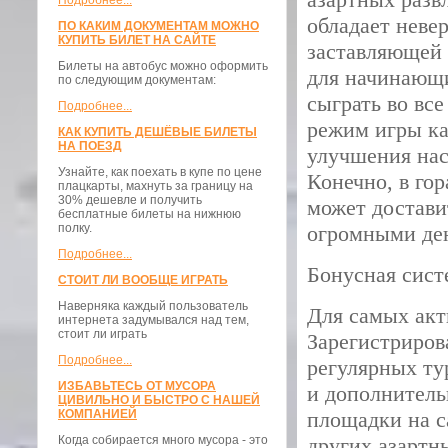
Подробнее...
обладает неве
ПО КАКИМ ДОКУМЕНТАМ МОЖНО
КУПИТЬ БИЛЕТ НА САЙТЕ
заставляющей 
Билеты на автобус можно оформить
для начинающи
по следующим документам:
сыграть во вс
Подробнее...
режим игры ка
КАК КУПИТЬ ДЕШЁВЫЕ БИЛЕТЫ
НА ПОЕЗД
улучшения нас
Узнайте, как поехать в купе по цене
Конечно, в го
плацкарты, махнуть за границу на
30% дешевле и получить
может достави
бесплатные билеты на нижнюю
полку.
огромными де
Подробнее...
Бонусная сист
СТОИТ ЛИ ВООБЩЕ ИГРАТЬ
Наверняка каждый пользователь
Для самых акт
интернета задумывался над тем,
стоит ли играть
Зарегистриров
Подробнее...
регулярных ту
ИЗБАВЬТЕСЬ ОТ МУСОРА
и дополнител
ЦИВИЛЬНО И БЫСТРО С НАШЕЙ
КОМПАНИЕЙ
площадки на с
Когда собирается много мусора - это
других азартн