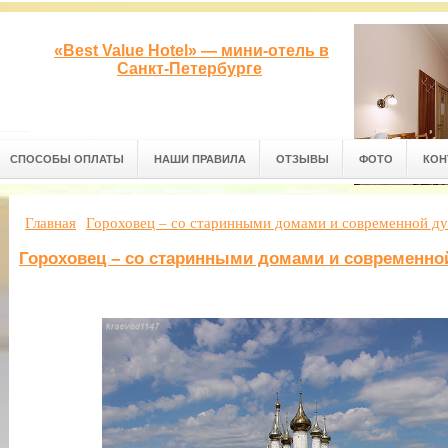
«Best Value Hotel» — мини-отель в
Санкт-Петербурге
СПОСОБЫ ОПЛАТЫ
НАШИ ПРАВИЛА
ОТЗЫВЫ
ФОТО
КОН
Главная
Гороховец – со старинными домами и современной д
Гороховец – со старинными домами и современно