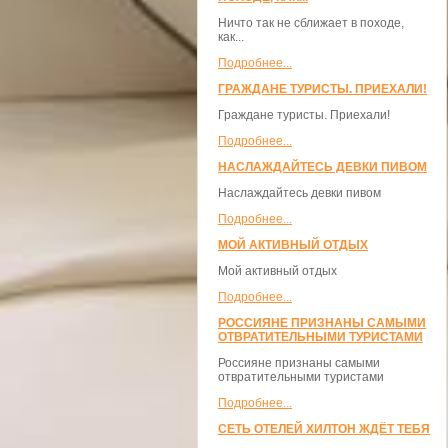
Ничто так не сближает в походе,
как...
Подробнее...
ГРАЖДАНЕ ТУРИСТЫ. ПРИЕХАЛИ!
Граждане туристы. Приехали!
Подробнее...
НАСЛАЖДАЙТЕСЬ ДЕВКИ ПИВОМ
Наслаждайтесь девки пивом
Подробнее...
МОЙ АКТИВНЫЙ ОТДЫХ
Мой активный отдых
Подробнее...
РОССИЯНЕ ПРИЗНАНЫ САМЫМИ
ОТВРАТИТЕЛЬНЫМИ ТУРИСТАМИ
Россияне признаны самыми
отвратительными туристами
Подробнее...
СЕТЬ ОТЕЛЕЙ ХИЛТОН ЖДЁТ ТЕБЯ