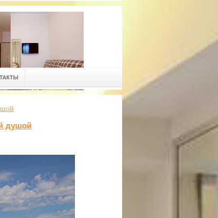
ТАКТЫ
ушой
й душой