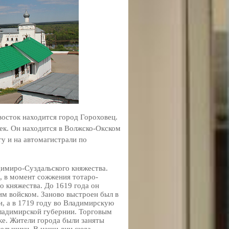
восток находится город Гороховец.
век. Он находится в Волжско-Окском
гу и на автомагистрали по
димиро-Суздальского княжества.
, в момент сожжения тотаро-
о княжества. До 1619 года он
им войском. Заново выстроен был в
ии, а в 1719 году во Владимирскую
Владимирской губернии. Торговым
ке. Жители города были заняты