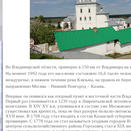
Во Владимирской области, примерно в 150 км от Владимира на 
На момент 1992 года его население составляло 16,6 тысяч чело
междуречье, в нижнем течении реки Клязьма, на правом ее бере
направлению Москва – Нижний Новгород – Казань.
Впервые он появился как опорный пункт в восточной части Вла
Первый раз упоминается в 1239 году в Лаврентьевской летописи
монголами. В XIV XV в.в. упоминался в составе уже Московског
существовал как крепость, пока не был разорен польско-литовск
XVII веке. В 1708 году стал входить в состав Казанской губерн
провинцию. С 1778 года он стал называться уездным городом 
центром сельскохозяйственного района Гороховец стал в XIX ве