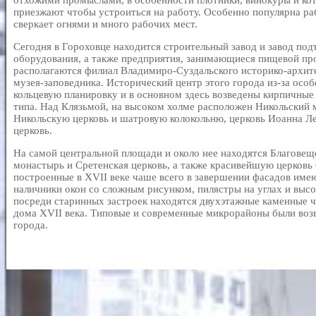
отхожими промыслами, в особенности плотники, винокуры и ко
приезжают чтобы устроиться на работу. Особенно популярна раб
сверкает огнями и много рабочих мест.
Сегодня в Гороховце находится строительный завод и завод по
оборудования, а также предприятия, занимающиеся пищевой п
располагаются филиал Владимиро-Суздальского историко-архит
музея-заповедника. Исторический центр этого города из-за осо
кольцевую планировку и в основном здесь возведены кирпичные
типа. Над Клязьмой, на высоком холме расположен Никольский
Никольскую церковь и шатровую колокольню, церковь Иоанна Л
церковь.
На самой центральной площади и около нее находятся Благовещ
монастырь и Сретенская церковь, а также красивейшую церковь 
построенные в XVII веке чаше всего в завершении фасадов име
наличники окон со сложным рисунком, пилястры на углах и высо
посреди старинных застроек находятся двухэтажные каменные 
дома XVII века. Типовые и современные микрорайоны были возв
города.