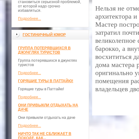
становиться серьезной проблемой,
от которой надо срочно
Нельзя не отм
избавляться.
архитектора и
Подробнее...
Мастер постро
затратил почти
ГОСТИНИЧНЫЙ ЮМОР
великолепное 
барокко, а вн
ГРУППА ПОТЕРЯВШИХСЯ В
ДЖУНГЛЯХ ТУРИСТОВ
восхититься д
Группа потерявшихся в джунглях
дома мастера 
туристов
оригинально у
Подробнее...
помещения рас
ГОРЯЩИЕ ТУРЫ В ПАТТАЙЮ!
владельцев дв
Горящие туры в Паттайю!
Подробнее...
ОНИ ПРИВЫКЛИ ОТДЫХАТЬ НА
ДАЧЕ
Они привыкли отдыхать на даче
Подробнее...
НИЧТО ТАК НЕ СБЛИЖАЕТ В
ПОХОДЕ, КАК...