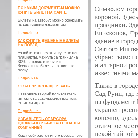
Подробнее...
Символом горо
ПО КАКИМ ДОКУМЕНТАМ МОЖНО
КУПИТЬ БИЛЕТ НА САЙТЕ
короной. Здес
Билеты на автобус можно оформить
праздники. Зд
по следующим документам:
Епископов, Фр
Подробнее...
здание в горо
КАК КУПИТЬ ДЕШЁВЫЕ БИЛЕТЫ
НА ПОЕЗД
Святого Иштв
Узнайте, как поехать в купе по цене
убранством: п
плацкарты, махнуть за границу на
30% дешевле и получить
и алтарной р
бесплатные билеты на нижнюю
полку.
известными ма
Подробнее...
Также в город
СТОИТ ЛИ ВООБЩЕ ИГРАТЬ
Сад Руин, где
Наверняка каждый пользователь
интернета задумывался над тем,
на фундамент 
стоит ли играть
украшен роспи
Подробнее...
конечно, здес
ИЗБАВЬТЕСЬ ОТ МУСОРА
ЦИВИЛЬНО И БЫСТРО С НАШЕЙ
отличное мест
КОМПАНИЕЙ
некой тайной 
Когда собирается много мусора - это