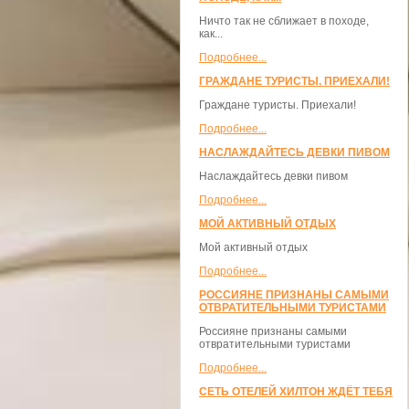
Ничто так не сближает в походе,
как...
Подробнее...
ГРАЖДАНЕ ТУРИСТЫ. ПРИЕХАЛИ!
Граждане туристы. Приехали!
Подробнее...
НАСЛАЖДАЙТЕСЬ ДЕВКИ ПИВОМ
Наслаждайтесь девки пивом
Подробнее...
МОЙ АКТИВНЫЙ ОТДЫХ
Мой активный отдых
Подробнее...
РОССИЯНЕ ПРИЗНАНЫ САМЫМИ
ОТВРАТИТЕЛЬНЫМИ ТУРИСТАМИ
Россияне признаны самыми
отвратительными туристами
Подробнее...
СЕТЬ ОТЕЛЕЙ ХИЛТОН ЖДЁТ ТЕБЯ