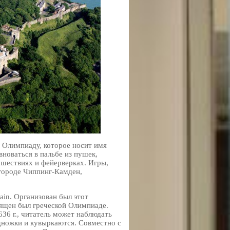
 Олимпиаду, которое носит имя
вноваться в пальбе из пушек,
 шествиях и фейерверках. Игры,
 городе Чиппинг-Камден,
ain. Организован был этот
вящен был греческой Олимпиаде.
36 г., читатель может наблюдать
одножки и кувыркаются. Совместно с