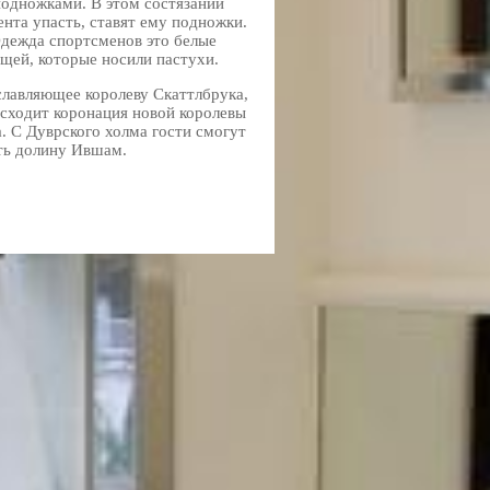
одножками. В этом состязании
ента упасть, ставят ему подножки.
Одежда спортсменов это белые
щей, которые носили пастухи.
славляющее королеву Скаттлбрука,
сходит коронация новой королевы
. С Дуврского холма гости смогут
еть долину Ившам.