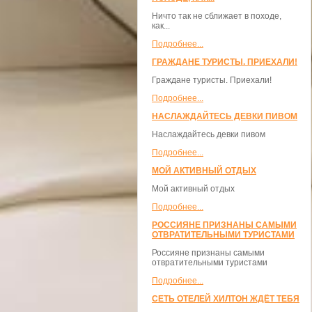
Ничто так не сближает в походе,
как...
Подробнее...
ГРАЖДАНЕ ТУРИСТЫ. ПРИЕХАЛИ!
Граждане туристы. Приехали!
Подробнее...
НАСЛАЖДАЙТЕСЬ ДЕВКИ ПИВОМ
Наслаждайтесь девки пивом
Подробнее...
МОЙ АКТИВНЫЙ ОТДЫХ
Мой активный отдых
Подробнее...
РОССИЯНЕ ПРИЗНАНЫ САМЫМИ
ОТВРАТИТЕЛЬНЫМИ ТУРИСТАМИ
Россияне признаны самыми
отвратительными туристами
Подробнее...
СЕТЬ ОТЕЛЕЙ ХИЛТОН ЖДЁТ ТЕБЯ