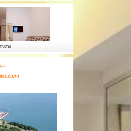
ТАКТЫ
ада
импиада