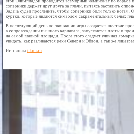
этой Олимпиадой проводится всемирный чемпионат по борьбе п
соперники держат друг друга за плечи, пытаясь заставить оппон
Задача судьи проследить, чтобы соперники били только ногам. 
куртки, которые являются символом сакраментальных белых пла
В последующий день по окончании игры создается шествие про
в сопровождении пышного карнавала, запускаются плоты и прои
на самой главной площади. После этого следует уличная ярмарка
увидеть, как разливаются реки Северн и Эйвон, а так же лицезр
Источник:
ttknn.ru