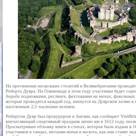
На протяжении нескольких столетий в Великобритании проводят
Роберта Дувра. На Олимпиаде в этом году участники будет соре
борьбе подножками, реслинге, фехтовании на мечах, факельных
которые проводятся каждый год, начнутся на Дуврском холме в
населенным 2,5 тысячами человек.
Робертом Дувр был прокурором в Англии, как сообщает VisitBrit
впечатляющий спортивный праздник лично им в 1612 году, пос
Просматриваю обложку книги в стихах, которая была издана в 16
участников в танцах, метании копья и молота, как они ставят п