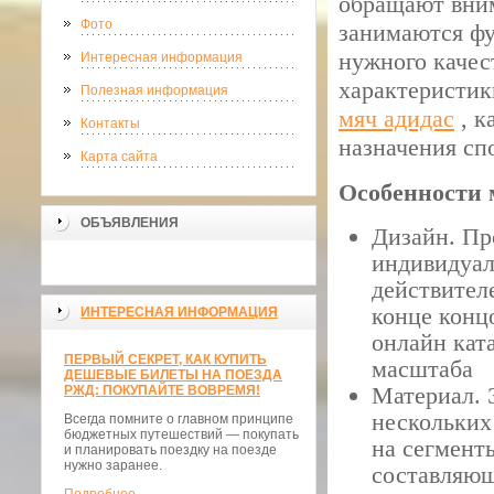
обращают вним
Фото
занимаются фу
нужного качест
Интересная информация
характеристик
Полезная информация
мяч адидас
, к
Контакты
назначения сп
Карта сайта
Особенности 
ОБЪЯВЛЕНИЯ
Дизайн. Пр
индивидуал
действител
конце конц
ИНТЕРЕСНАЯ ИНФОРМАЦИЯ
онлайн кат
ПЕРВЫЙ СЕКРЕТ, КАК КУПИТЬ
масштаба
ДЕШЕВЫЕ БИЛЕТЫ НА ПОЕЗДА
Материал. 
РЖД: ПОКУПАЙТЕ ВОВРЕМЯ!
нескольких
Всегда помните о главном принципе
бюджетных путешествий — покупать
на сегмент
и планировать поездку на поезде
нужно заранее.
составляющ