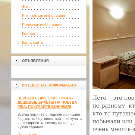
Фото
Интересная информация
Полезная информация
Контакты
Карта сайта
ОБЪЯВЛЕНИЯ
ИНТЕРЕСНАЯ ИНФОРМАЦИЯ
Лето – это по
ПЕРВЫЙ СЕКРЕТ, КАК КУПИТЬ
ДЕШЕВЫЕ БИЛЕТЫ НА ПОЕЗДА
по-разному: кт
РЖД: ПОКУПАЙТЕ ВОВРЕМЯ!
кто-то путешес
Всегда помните о главном принципе
бюджетных путешествий — покупать
побывали или 
и планировать поездку на поезде
нужно заранее.
очень многие 