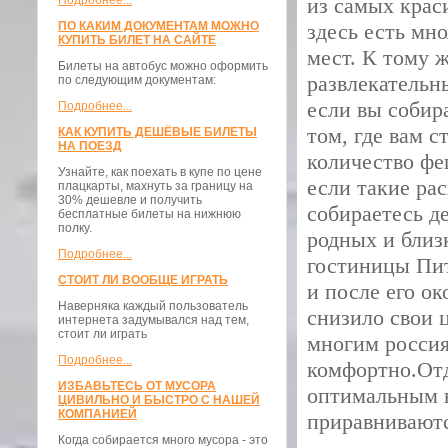
Подробнее...
из самых крас
ПО КАКИМ ДОКУМЕНТАМ МОЖНО
здесь есть мн
КУПИТЬ БИЛЕТ НА САЙТЕ
мест. К тому ж
Билеты на автобус можно оформить
развлекательн
по следующим документам:
если вы собира
Подробнее...
том, где вам 
КАК КУПИТЬ ДЕШЁВЫЕ БИЛЕТЫ
НА ПОЕЗД
количество фе
Узнайте, как поехать в купе по цене
если такие рас
плацкарты, махнуть за границу на
30% дешевле и получить
собираетесь д
бесплатные билеты на нижнюю
полку.
родных и близ
Подробнее...
гостиницы Пи
СТОИТ ЛИ ВООБЩЕ ИГРАТЬ
и после его о
Наверняка каждый пользователь
снизило свои 
интернета задумывался над тем,
стоит ли играть
многим россия
Подробнее...
комфортно.Отд
ИЗБАВЬТЕСЬ ОТ МУСОРА
оптимальным в
ЦИВИЛЬНО И БЫСТРО С НАШЕЙ
КОМПАНИЕЙ
приравниваютс
Когда собирается много мусора - это