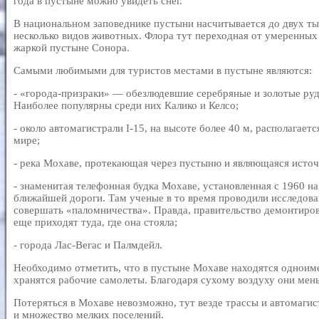
года в пустыне можно увидеть снег.
В национальном заповеднике пустыни насчитывается до двух ты
несколько видов животных. Флора тут переходная от умеренных
жаркой пустыне Сонора.
Самыми любимыми для туристов местами в пустыне являются:
- «города-призраки» — обезлюдевшие серебряные и золотые руд
Наиболее популярны среди них Калико и Келсо;
- около автомагистрали I-15, на высоте более 40 м, располагае
мире;
- река Мохаве, протекающая через пустыню и являющаяся исто
- знаменитая телефонная будка Мохаве, установленная с 1960 на
ближайшей дороги. Там ученые в то время проводили исследован
совершать «паломничества». Правда, правительство демонтирова
еще приходят туда, где она стояла;
- города Лас-Вегас и Палмдейл.
Необходимо отметить, что в пустыне Мохаве находятся одноиме
хранятся рабочие самолеты. Благодаря сухому воздуху они мен
Потеряться в Мохаве невозможно, тут везде трассы и автомагис
и множество мелких поселений.