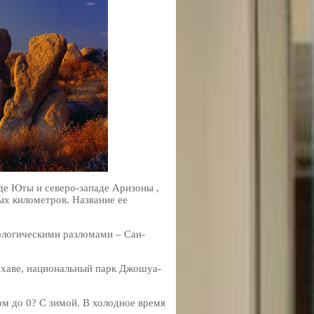
де Юты и северо-западе Аризоны ,
ых километров. Название ее
ологическими разломами – Сан-
охаве, национальный парк Джошуа-
ом до 0? С зимой. В холодное время