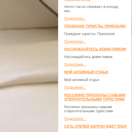
Ничто так не сближает в походе,
как...
Подробнее...
ГРАЖДАНЕ ТУРИСТЫ. ПРИЕХАЛИ!
Граждане туристы. Приехали!
Подробнее...
НАСЛАЖДАЙТЕСЬ ДЕВКИ ПИВОМ
Наслаждайтесь девки пивом
Подробнее...
МОЙ АКТИВНЫЙ ОТДЫХ
Мой активный отдых
Подробнее...
РОССИЯНЕ ПРИЗНАНЫ САМЫМИ
ОТВРАТИТЕЛЬНЫМИ ТУРИСТАМИ
Россияне признаны самыми
отвратительными туристами
Подробнее...
СЕТЬ ОТЕЛЕЙ ХИЛТОН ЖДЁТ ТЕБЯ