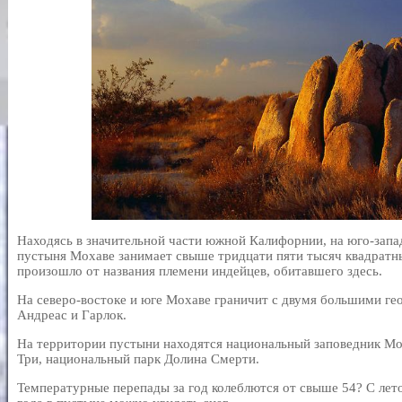
Находясь в значительной части южной Калифорнии, на юго-запа
пустыня Мохаве занимает свыше тридцати пяти тысяч квадратн
произошло от названия племени индейцев, обитавшего здесь.
На северо-востоке и юге Мохаве граничит с двумя большими ге
Андреас и Гарлок.
На территории пустыни находятся национальный заповедник М
Три, национальный парк Долина Смерти.
Температурные перепады за год колеблются от свыше 54? С лет