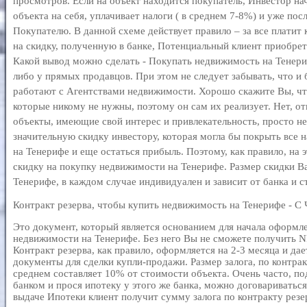
просмотров. Если на объект находится покупатель, Инвестор на
объекта на себя, уплачивает налоги ( в среднем 7-8%) и уже пос
Покупателю. В данной схеме действует правило – за все платит 
на скидку, полученную в банке, Потенциальный клиент приобрет
Какой вывод можно сделать - Покупать недвижимость на Тенери
либо у прямых продавцов. При этом не следует забывать, что и
работают с Агентствами недвижимости. Хорошо скажите Вы, что
которые никому не нужны, поэтому он сам их реализует. Нет, от
объекты, имеющие свой интерес и привлекательность, просто не
значительную скидку инвестору, которая могла бы покрыть все 
на Тенерифе и еще остаться прибыль. Поэтому, как правило, на 
скидку на покупку недвижимости на Тенерифе. Размер скидки 
Тенерифе, в каждом случае индивидуален и зависит от банка и с
Контракт резерва, чтобы купить недвижимость на Тенерифе - 
Это документ, который является основанием для начала оформл
недвижимости на Тенерифе. Без него Вы не сможете получить NI
Контракт резерва, как правило, оформляется на 2-3 месяца и да
документы для сделки купли-продажи. Размер залога, по контрак
среднем составляет 10% от стоимости объекта. Очень часто, по
банком и прося ипотеку у этого же банка, можно договариваться 
выдаче Ипотеки клиент получит сумму залога по контракту резе