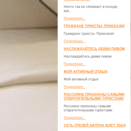
Ничто так не сближает в походе,
как...
Подробнее...
ГРАЖДАНЕ ТУРИСТЫ. ПРИЕХАЛИ!
Граждане туристы. Приехали!
Подробнее...
НАСЛАЖДАЙТЕСЬ ДЕВКИ ПИВОМ
Наслаждайтесь девки пивом
Подробнее...
МОЙ АКТИВНЫЙ ОТДЫХ
Мой активный отдых
Подробнее...
РОССИЯНЕ ПРИЗНАНЫ САМЫМИ
ОТВРАТИТЕЛЬНЫМИ ТУРИСТАМИ
Россияне признаны самыми
отвратительными туристами
Подробнее...
СЕТЬ ОТЕЛЕЙ ХИЛТОН ЖДЁТ ТЕБЯ