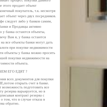
чинает процесс покупки данного
ле этого продает объект
конечный покупатель, т.к. несмотря
ает объект через двух посредников.
фе следует либо у банков самим,
 банки и Продавцы активно
 у банка остаются объекты,
вечу Вам я, у банка остаются
 на все объекты банки могут дать
налоги при покупке недвижимости
эти объекты у банка можно просить
Вашей покупки недвижимости на
тоимости объекта.
С ЧЕМ ЕГО ЕДЯТ ?
ения всех документов для покупки
E,потом открыть счет в банке.
ет возможность подготовить все
ту резерва варьируется, но в
дписывая контракт резерва с
о том, что в случае отказа в
рва обратно.