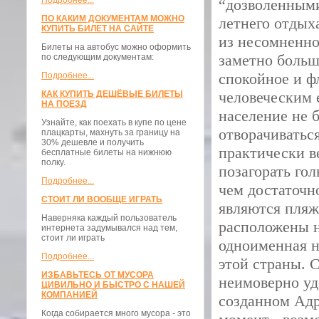
Подробнее...
“дозволенными
ПО КАКИМ ДОКУМЕНТАМ МОЖНО
летнего отдых
КУПИТЬ БИЛЕТ НА САЙТЕ
из несомненно
Билеты на автобус можно оформить
заметно больш
по следующим документам:
спокойное и ф
Подробнее...
человеческим 
КАК КУПИТЬ ДЕШЁВЫЕ БИЛЕТЫ
НА ПОЕЗД
население не 
Узнайте, как поехать в купе по цене
отворачиватьс
плацкарты, махнуть за границу на
30% дешевле и получить
практически в
бесплатные билеты на нижнюю
полку.
позагорать го
Подробнее...
чем достаточн
СТОИТ ЛИ ВООБЩЕ ИГРАТЬ
являются пляж
Наверняка каждый пользователь
расположены н
интернета задумывался над тем,
стоит ли играть
одноименная н
Подробнее...
этой страны. 
ИЗБАВЬТЕСЬ ОТ МУСОРА
неимоверно уд
ЦИВИЛЬНО И БЫСТРО С НАШЕЙ
КОМПАНИЕЙ
созданном Адр
Когда собирается много мусора - это