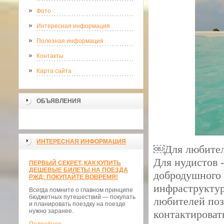
Фото
Интересная информация
Полезная информация
Контакты
Карта сайта
ОБЪЯВЛЕНИЯ
ИНТЕРЕСНАЯ ИНФОРМАЦИЯ
￼Для любителе
Для нудистов 
ПЕРВЫЙ СЕКРЕТ, КАК КУПИТЬ
ДЕШЕВЫЕ БИЛЕТЫ НА ПОЕЗДА
добродушного 
РЖД: ПОКУПАЙТЕ ВОВРЕМЯ!
инфраструктур
Всегда помните о главном принципе
бюджетных путешествий — покупать
любителей поз
и планировать поездку на поезде
нужно заранее.
контактироват