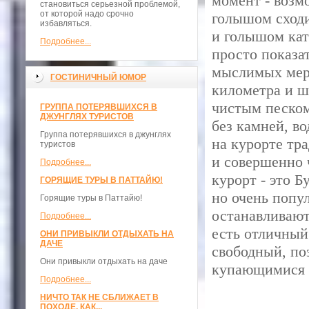
момент - возм
становиться серьезной проблемой,
от которой надо срочно
голышом сходит
избавляться.
и голышом кат
Подробнее...
просто показат
мыслимых меро
ГОСТИНИЧНЫЙ ЮМОР
километра и ш
чистым песком
ГРУППА ПОТЕРЯВШИХСЯ В
ДЖУНГЛЯХ ТУРИСТОВ
без камней, в
Группа потерявшихся в джунглях
на курорте тр
туристов
и совершенно 
Подробнее...
курорт - это Б
ГОРЯЩИЕ ТУРЫ В ПАТТАЙЮ!
но очень попул
Горящие туры в Паттайю!
останавливают
Подробнее...
есть отличный
ОНИ ПРИВЫКЛИ ОТДЫХАТЬ НА
ДАЧЕ
свободный, по
Они привыкли отдыхать на даче
купающимися 
Подробнее...
НИЧТО ТАК НЕ СБЛИЖАЕТ В
ПОХОДЕ, КАК...