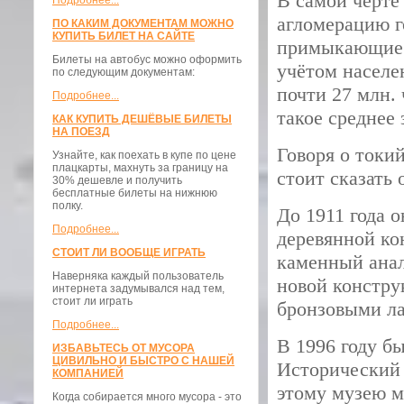
В самой черте
Подробнее...
агломерацию г
ПО КАКИМ ДОКУМЕНТАМ МОЖНО
КУПИТЬ БИЛЕТ НА САЙТЕ
примыкающие к
Билеты на автобус можно оформить
учётом населе
по следующим документам:
почти 27 млн. 
Подробнее...
такое среднее 
КАК КУПИТЬ ДЕШЁВЫЕ БИЛЕТЫ
НА ПОЕЗД
Говоря о токи
Узнайте, как поехать в купе по цене
плацкарты, махнуть за границу на
стоит сказать
30% дешевле и получить
бесплатные билеты на нижнюю
полку.
До 1911 года 
Подробнее...
деревянной ко
СТОИТ ЛИ ВООБЩЕ ИГРАТЬ
каменный анал
Наверняка каждый пользователь
новой констру
интернета задумывался над тем,
стоит ли играть
бронзовыми ла
Подробнее...
В 1996 году б
ИЗБАВЬТЕСЬ ОТ МУСОРА
ЦИВИЛЬНО И БЫСТРО С НАШЕЙ
Исторический 
КОМПАНИЕЙ
этому музею м
Когда собирается много мусора - это