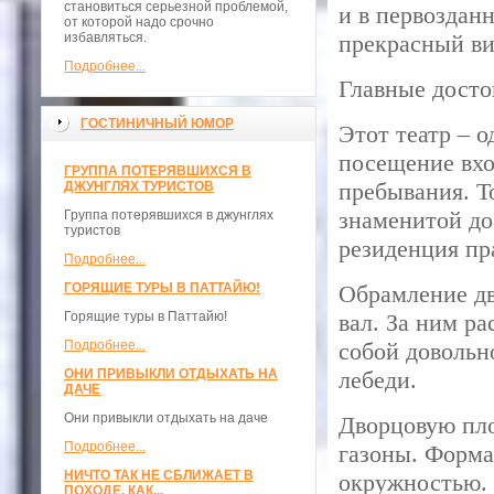
становиться серьезной проблемой,
и в первоздан
от которой надо срочно
избавляться.
прекрасный ви
Подробнее...
Главные досто
ГОСТИНИЧНЫЙ ЮМОР
Этот театр – 
посещение вхо
ГРУППА ПОТЕРЯВШИХСЯ В
пребывания. Т
ДЖУНГЛЯХ ТУРИСТОВ
знаменитой до
Группа потерявшихся в джунглях
туристов
резиденция пр
Подробнее...
ГОРЯЩИЕ ТУРЫ В ПАТТАЙЮ!
Обрамление дв
Горящие туры в Паттайю!
вал. За ним ра
Подробнее...
собой довольн
ОНИ ПРИВЫКЛИ ОТДЫХАТЬ НА
лебеди.
ДАЧЕ
Они привыкли отдыхать на даче
Дворцовую пло
Подробнее...
газоны. Форма
НИЧТО ТАК НЕ СБЛИЖАЕТ В
окружностью. 
ПОХОДЕ, КАК...