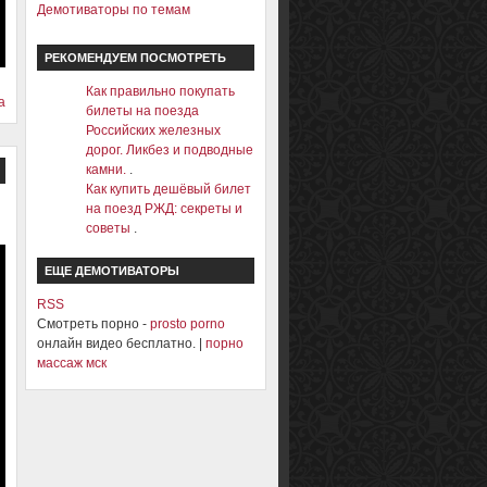
Демотиваторы по темам
РЕКОМЕНДУЕМ ПОСМОТРЕТЬ
Как правильно покупать
а
билеты на поезда
Российских железных
дорог. Ликбез и подводные
камни.
.
Как купить дешёвый билет
на поезд РЖД: секреты и
советы
.
ЕЩЕ ДЕМОТИВАТОРЫ
RSS
Смотреть порно -
prosto porno
онлайн видео бесплатно. |
порно
массаж мск