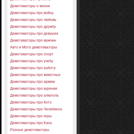
Демотиваторы о жизни
Демотиваторы про войну
Демотиваторы про любовь
Демотиваторы про дружбу
Демотиваторы про девушек
Демотиваторы про мужчин
Авто и Мото демотиваторы
Демотиваторы про спорт
Демотиваторы про учебу
Демотиваторы про работу
Демотиваторы про животных
Демотиваторы про армию
Демотиваторы про курение
Демотиваторы про алкоголь
Демотиваторы про Котэ
Демотиваторы про Челябинск
Демотиваторы про игры
Демотиваторы про Кэпа
Разные демотиваторы