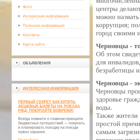
многочисленны
Фото
центры делают
можно назвать
Интересная информация
коррупция; по
Полезная информация
город своими 
Контакты
Черновцы - т
Карта сайта
Об этом свидет
для инвалидов
ОБЪЯВЛЕНИЯ
безработицы и
Черновцы - э
ИНТЕРЕСНАЯ ИНФОРМАЦИЯ
Черновцы прош
здоровье граж
ПЕРВЫЙ СЕКРЕТ, КАК КУПИТЬ
воды.
ДЕШЕВЫЕ БИЛЕТЫ НА ПОЕЗДА
РЖД: ПОКУПАЙТЕ ВОВРЕМЯ!
Также жители 
Всегда помните о главном принципе
простой причин
бюджетных путешествий — покупать
и планировать поездку на поезде
самым загрязн
нужно заранее.
горожане пред