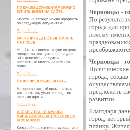
Подробнее...
ПО КАКИМ ДОКУМЕНТАМ МОЖНО
Черновцы - г
КУПИТЬ БИЛЕТ НА САЙТЕ
По результата
Билеты на автобус можно оформить
по следующим документам:
города для пр
Подробнее...
почему именно
КАК КУПИТЬ ДЕШЁВЫЕ БИЛЕТЫ
празднованию:
НА ПОЕЗД
преображаются
Узнайте, как поехать в купе по цене
плацкарты, махнуть за границу на
30% дешевле и получить
Черновцы - г
бесплатные билеты на нижнюю
полку.
Политические 
Подробнее...
города, созда
СТОИТ ЛИ ВООБЩЕ ИГРАТЬ
осуществляем
Наверняка каждый пользователь
предложить св
интернета задумывался над тем,
стоит ли играть
развитии.
Подробнее...
Благодаря дан
ИЗБАВЬТЕСЬ ОТ МУСОРА
ЦИВИЛЬНО И БЫСТРО С НАШЕЙ
город, которы
КОМПАНИЕЙ
планку. Жител
Когда собирается много мусора - это