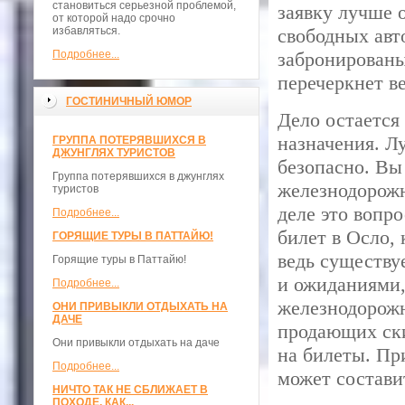
становиться серьезной проблемой,
заявку лучше 
от которой надо срочно
избавляться.
свободных авт
Подробнее...
забронированы
перечеркнет ве
ГОСТИНИЧНЫЙ ЮМОР
Дело остается
назначения. Л
ГРУППА ПОТЕРЯВШИХСЯ В
ДЖУНГЛЯХ ТУРИСТОВ
безопасно. Вы 
Группа потерявшихся в джунглях
железнодорожн
туристов
деле это вопр
Подробнее...
билет в Осло, 
ГОРЯЩИЕ ТУРЫ В ПАТТАЙЮ!
ведь существу
Горящие туры в Паттайю!
и ожиданиями,
Подробнее...
железнодорожн
ОНИ ПРИВЫКЛИ ОТДЫХАТЬ НА
ДАЧЕ
продающих ски
Они привыкли отдыхать на даче
на билеты. Пр
Подробнее...
может составит
НИЧТО ТАК НЕ СБЛИЖАЕТ В
ПОХОДЕ, КАК...