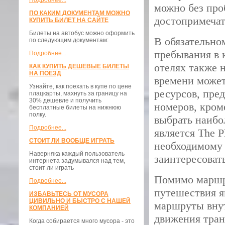
Подробнее...
можно без про
ПО КАКИМ ДОКУМЕНТАМ МОЖНО
достопримечат
КУПИТЬ БИЛЕТ НА САЙТЕ
Билеты на автобус можно оформить
В обязательно
по следующим документам:
пребывания в 
Подробнее...
отелях также 
КАК КУПИТЬ ДЕШЁВЫЕ БИЛЕТЫ
НА ПОЕЗД
времени может
Узнайте, как поехать в купе по цене
ресурсов, пре
плацкарты, махнуть за границу на
30% дешевле и получить
номеров, кром
бесплатные билеты на нижнюю
полку.
выбрать наибо
Подробнее...
является The 
СТОИТ ЛИ ВООБЩЕ ИГРАТЬ
необходимому 
Наверняка каждый пользователь
заинтересовать
интернета задумывался над тем,
стоит ли играть
Помимо маршр
Подробнее...
путешествия я
ИЗБАВЬТЕСЬ ОТ МУСОРА
ЦИВИЛЬНО И БЫСТРО С НАШЕЙ
маршруты внут
КОМПАНИЕЙ
движения тран
Когда собирается много мусора - это