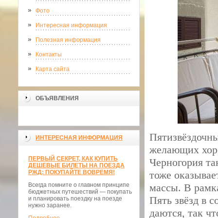
Фото
Интересная информация
Полезная информация
Контакты
Карта сайта
ОБЪЯВЛЕНИЯ
Пятизвёздочны
ИНТЕРЕСНАЯ ИНФОРМАЦИЯ
желающих хоро
ПЕРВЫЙ СЕКРЕТ, КАК КУПИТЬ
Черногория та
ДЕШЕВЫЕ БИЛЕТЫ НА ПОЕЗДА
РЖД: ПОКУПАЙТЕ ВОВРЕМЯ!
тоже оказывае
Всегда помните о главном принципе
массы. В рамк
бюджетных путешествий — покупать
Пять звёзд в 
и планировать поездку на поезде
нужно заранее.
даются, так чт