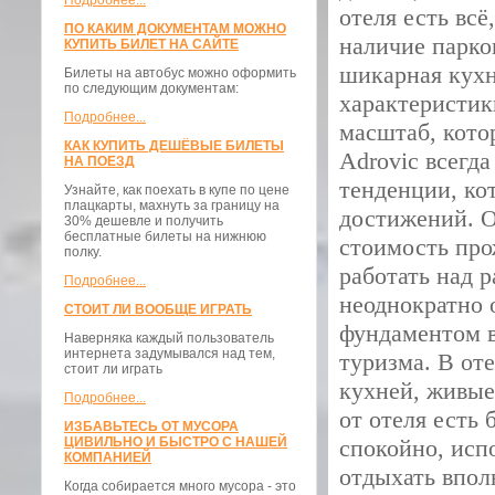
Подробнее...
отеля есть всё
ПО КАКИМ ДОКУМЕНТАМ МОЖНО
наличие парко
КУПИТЬ БИЛЕТ НА САЙТЕ
шикарная кухн
Билеты на автобус можно оформить
по следующим документам:
характеристик
Подробнее...
масштаб, кото
КАК КУПИТЬ ДЕШЁВЫЕ БИЛЕТЫ
Adrovic всегд
НА ПОЕЗД
тенденции, ко
Узнайте, как поехать в купе по цене
плацкарты, махнуть за границу на
достижений. О
30% дешевле и получить
бесплатные билеты на нижнюю
стоимость про
полку.
работать над 
Подробнее...
неоднократно 
СТОИТ ЛИ ВООБЩЕ ИГРАТЬ
фундаментом в
Наверняка каждый пользователь
интернета задумывался над тем,
туризма. В от
стоит ли играть
кухней, живые
Подробнее...
от отеля есть 
ИЗБАВЬТЕСЬ ОТ МУСОРА
ЦИВИЛЬНО И БЫСТРО С НАШЕЙ
спокойно, исп
КОМПАНИЕЙ
отдыхать впол
Когда собирается много мусора - это