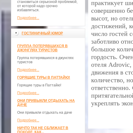
практикует ши
становиться серьезной проблемой,
от которой надо срочно
совершенно бе
избавляться.
высот, но оте
Подробнее...
достижений, к
число гостей с
ГОСТИНИЧНЫЙ ЮМОР
заботливо отно
ГРУППА ПОТЕРЯВШИХСЯ В
большое колич
ДЖУНГЛЯХ ТУРИСТОВ
гордость. Оче
Группа потерявшихся в джунглях
туристов
отеля Adrovic,
Подробнее...
движения в ст
ГОРЯЩИЕ ТУРЫ В ПАТТАЙЮ!
количество, н
Горящие туры в Паттайю!
ответственно.
Подробнее...
притягательно
ОНИ ПРИВЫКЛИ ОТДЫХАТЬ НА
укреплять эко
ДАЧЕ
Они привыкли отдыхать на даче
Подробнее...
НИЧТО ТАК НЕ СБЛИЖАЕТ В
ПОХОДЕ, КАК...